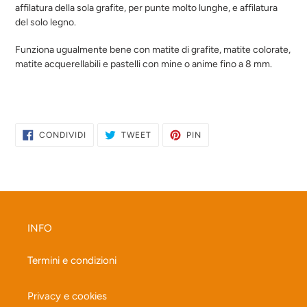
affilatura della sola grafite, per punte molto lunghe, e affilatura
del solo legno.
Funziona ugualmente bene con matite di grafite, matite colorate,
matite acquerellabili e pastelli con mine o anime fino a 8
mm.
CONDIVIDI
TWITTA
PINNA
CONDIVIDI
TWEET
PIN
SU
SU
SU
FACEBOOK
TWITTER
PINTEREST
INFO
Termini e condizioni
Privacy e cookies