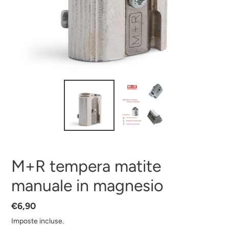
M+R tempera matite
manuale in magnesio
Prezzo
€6,90
di
Imposte incluse.