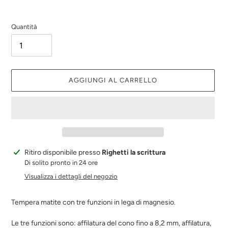
listino
Quantità
AGGIUNGI AL CARRELLO
Inserimento
Ritiro disponibile presso
Righetti la scrittura
del
Di solito pronto in 24 ore
prodotto
Visualizza i dettagli del negozio
nel
carrello
Tempera matite con tre funzioni in lega di magnesio.
Le tre funzioni sono: affilatura del cono fino a 8,2 mm, affilatura,